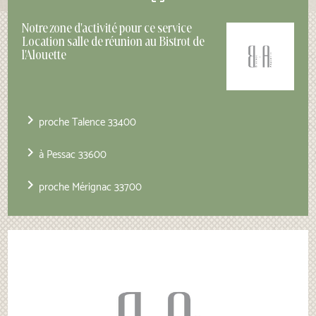
Notre zone d'activité pour ce service
Location salle de réunion au Bistrot de
l'Alouette
navigate_next
proche Talence 33400
navigate_next
à Pessac 33600
navigate_next
proche Mérignac 33700