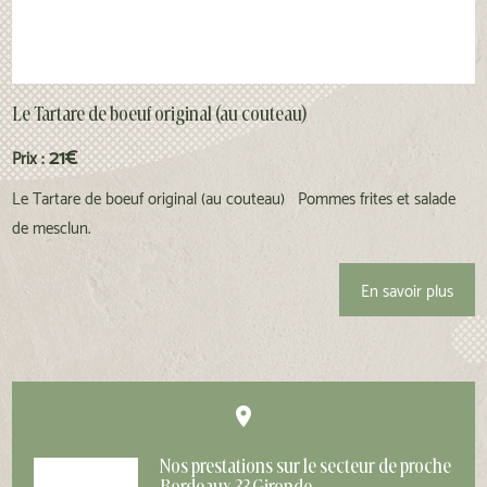
Le Tartare de boeuf original (au couteau)
21€
Prix :
Le Tartare de boeuf original (au couteau) Pommes frites et salade
de mesclun.
En savoir plus
place
Nos prestations sur le secteur de proche