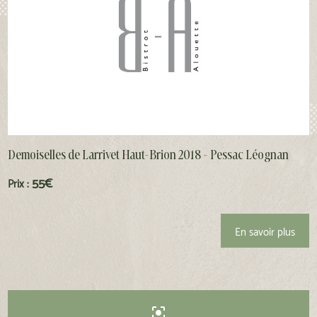
Demoiselles de Larrivet Haut-Brion 2018 - Pessac Léognan
55€
Prix :
En savoir plus
center_focus_strong